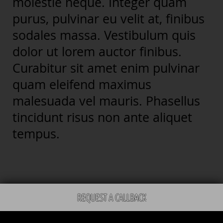
molestie neque. Integer quam
purus, pulvinar eu velit at, finibus
sodales massa. Vestibulum quis
dolor ut lorem auctor finibus.
Curabitur sit amet enim pulvinar
quam eleifend maximus
malesuada vel mauris. Phasellus
tincidunt risus non ante aliquet
tempus.
REQUEST A CALLBACK