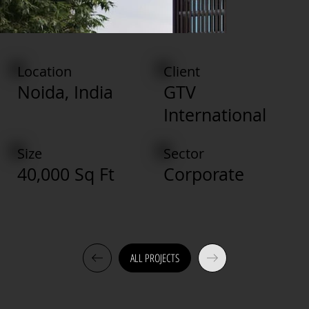
Location
Client
Noida, India
GTV
International
Size
Sector
40,000 Sq Ft
Corporate
ALL PROJECTS